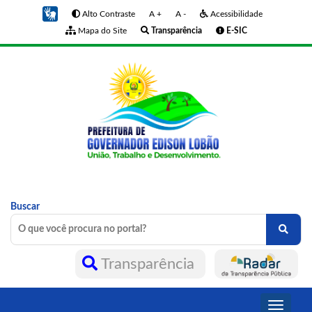
Alto Contraste
A +
A -
Acessibilidade
Mapa do Site
Transparência
E-SIC
Buscar
Transparência
Toggle