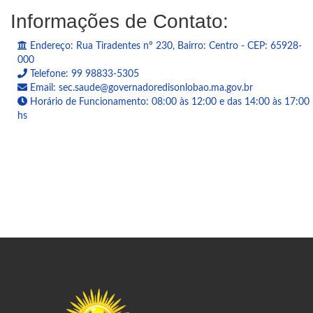
Informações de Contato:
Endereço: Rua Tiradentes nº 230, Bairro: Centro - CEP: 65928-
000
Telefone: 99 98833-5305
Email: sec.saude@governadoredisonlobao.ma.gov.br
Horário de Funcionamento: 08:00 às 12:00 e das 14:00 às 17:00
hs