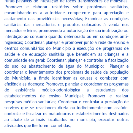
rurais passíveis de infestação de focos transmissores de moléstias;
Promover e elaborar relatórios sobre problemas sanitários,
encaminhando-os a autoridade competente para apreciação e
acatamento das providências necessárias; Examinar as condições
sanitárias das mercadorias e produtos colocados à venda nos
mercados e feiras, promovendo a autorização de sua inutilização ou
interdição ao consumo quando deteriorado ou em condições anti-
higiênicas; Coordenar, planejar e promover junto à rede de ensino e
centros comunitários do Município a execução de programas de
saúde e de educação sanitária que beneficiem as crianças e a
comunidade em geral; Coordenar, planejar e controlar a fiscalização
do uso ou abastecimento de água do Município; Planejar e
coordenar o levantamento dos problemas de saúde da população
do Município, a fimde identificar as causas e combater com
eficiência as doenças; Promover, planejar e coordenar os programas
de assistência médico-odontológica a estudantes dos
estabelecimentos de ensino Municipal; Promover e realizar
pesquisas médico-sanitárias; Coordenar e controlar a prestação de
serviços que se relacionem direta ou indiretamente com asaúde;
controlar e fiscalizar os matadouros e estabelecimentos destinados
ao abate de animais localizados no município; executar outras
atividades que lhe forem cometidas;