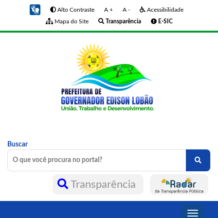
Alto Contraste
A +
A -
Acessibilidade
Mapa do Site
Transparência
E-SIC
Buscar
Transparência
Toggle