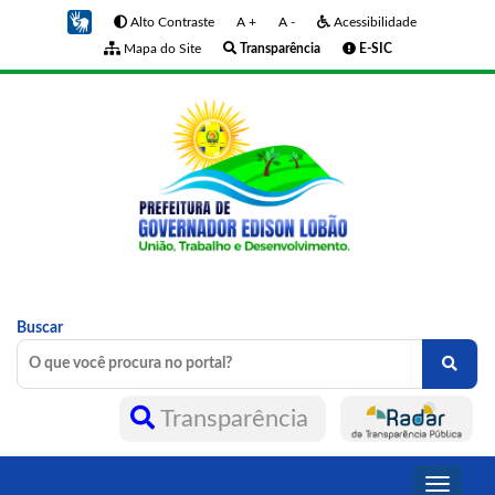
Alto Contraste
A +
A -
Acessibilidade
Mapa do Site
Transparência
E-SIC
Buscar
Transparência
Toggle