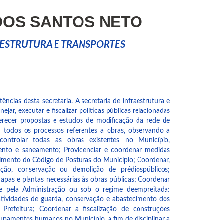
DOS SANTOS NETO
AESTRUTURA E TRANSPORTES
ncias desta secretaria. A secretaria de infraestrutura e
jar, executar e fiscalizar políticas públicas relacionadas
 Oferecer propostas e estudos de modificação da rede de
m todos os processos referentes a obras, observando a
e controlar todas as obras existentes no Município,
ento e saneamento; Providenciar e coordenar medidas
rimento do Código de Posturas do Município; Coordenar,
ução, conservação ou demolição de prédiospúblicos;
apas e plantas necessárias às obras públicas; Coordenar
te pela Administração ou sob o regime deempreitada;
 atividades de guarda, conservação e abastecimento dos
 Prefeitura; Coordenar a fiscalização de construções
rupamentos humanos no Município, a fim de disciplinar a