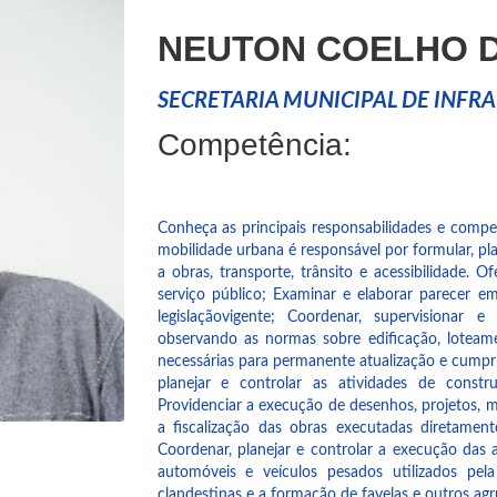
NEUTON COELHO 
SECRETARIA MUNICIPAL DE INFR
Competência:
Conheça as principais responsabilidades e competê
mobilidade urbana é responsável por formular, plane
a obras, transporte, trânsito e acessibilidade.
serviço público; Examinar e elaborar parecer e
legislaçãovigente; Coordenar, supervisionar 
observando as normas sobre edificação, loteam
necessárias para permanente atualização e cump
planejar e controlar as atividades de constr
Providenciar a execução de desenhos, projetos, m
a fiscalização das obras executadas diretamen
Coordenar, planejar e controlar a execução das
automóveis e veículos pesados utilizados pela
clandestinas e a formação de favelas e outros ag