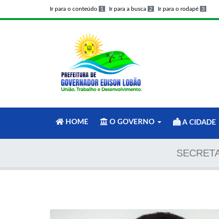
Ir para o conteúdo
1
Ir para a busca
2
Ir para o rodapé
3
HOME
O GOVERNO
A CIDADE
SECRETA