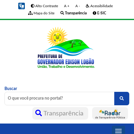
Alto Contraste
A +
A -
Acessibilidade
Mapa do Site
Transparência
E-SIC
Buscar
Transparência
Toggle