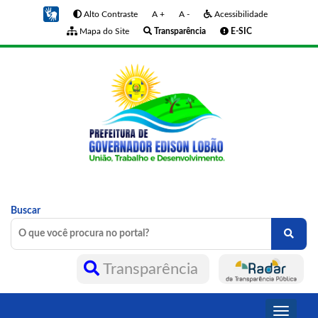
Alto Contraste
A +
A -
Acessibilidade
Mapa do Site
Transparência
E-SIC
Buscar
Transparência
Toggle