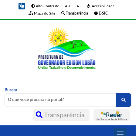
Alto Contraste
A +
A -
Acessibilidade
Mapa do Site
Transparência
E-SIC
Buscar
Transparência
Toggle