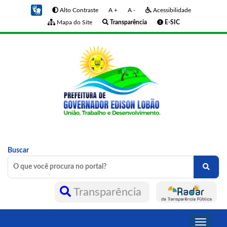
Alto Contraste
A +
A -
Acessibilidade
Mapa do Site
Transparência
E-SIC
Buscar
Transparência
Toggle