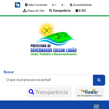
Alto Contraste
A +
A -
Acessibilidade
Mapa do Site
Transparência
E-SIC
Buscar
Transparência
Toggle