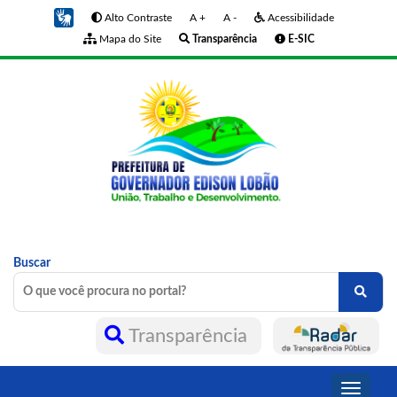
Alto Contraste
A +
A -
Acessibilidade
Mapa do Site
Transparência
E-SIC
Buscar
Transparência
Toggle