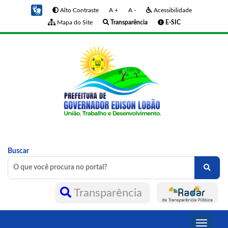
Alto Contraste
A +
A -
Acessibilidade
Mapa do Site
Transparência
E-SIC
Buscar
Transparência
Toggle