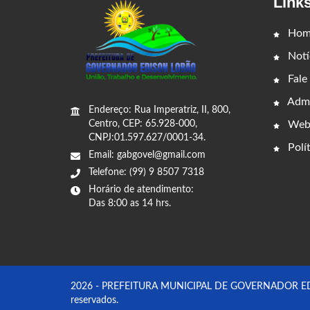
Link
Hom
Notí
Fale
Admi
Endereço: Rua Imperatriz, II, 800,
Web
Centro, CEP: 65.928-000,
CNPJ:01.597.627/0001-34.
Polít
Email: gabgovel@gmail.com
Telefone: (99) 9 8507 7318
Horário de atendimento:
Das 8:00 as 14 hrs.
2026 - PREFEITURA MUNICIPAL DE GOVERNADOR EDIS
reservados.