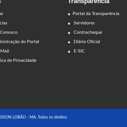
s
Transparência
e
Portal da Transparência
cias
Servidores
 Conosco
Contracheque
nistração do Portal
Diário Oficial
Mail
E-SIC
ica de Privacidade
ON LOBÃO - MA. Todos os direitos