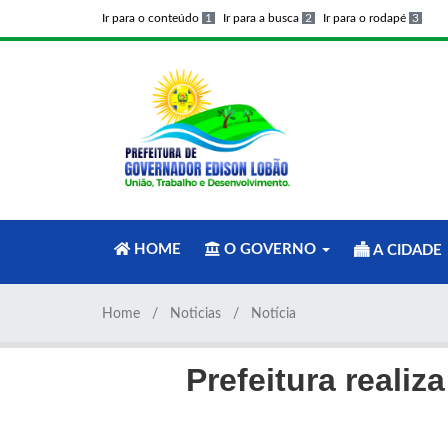
Ir para o conteúdo
1
Ir para a busca
2
Ir para o rodapé
3
HOME
O GOVERNO
A CIDADE
Home
Noticias
Notícia
Prefeitura reali