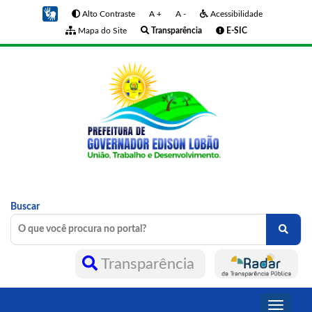
Alto Contraste
A +
A -
Acessibilidade
Mapa do Site
Transparência
E-SIC
Buscar
Transparência
Toggle