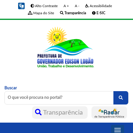
Alto Contraste
A +
A -
Acessibilidade
Mapa do Site
Transparência
E-SIC
Buscar
Transparência
Toggle