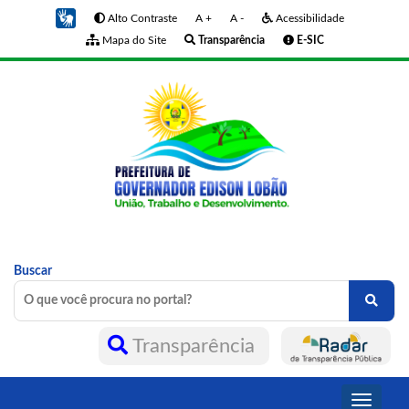
Alto Contraste
A +
A -
Acessibilidade
Mapa do Site
Transparência
E-SIC
Buscar
Transparência
Toggle