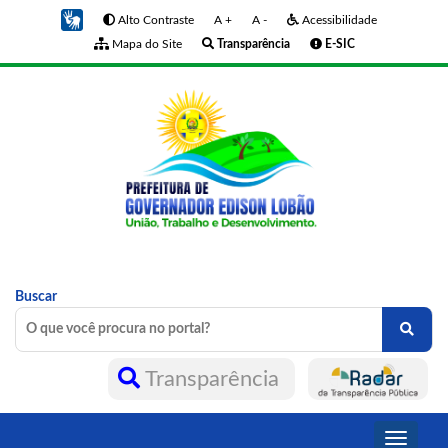
Alto Contraste
A +
A -
Acessibilidade
Mapa do Site
Transparência
E-SIC
Buscar
Transparência
Toggle