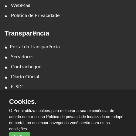
WebMail
Política de Privacidade
Transparência
Portal da Transparência
Servidores
Contracheque
Diário Oficial
E-SIC
Cookies.
O Portal utiliza cookies para melhorar a sua experiência, de
acordo com a nossa Politica de privacidade localizado no rodapé
do portal, ao continuar navegando você aceita com estas
2026 - PREFEITURA MUNICIPAL DE GOVERNADOR EDISON
condições.
LOBÃO - MA. Todos os direitos reservados.