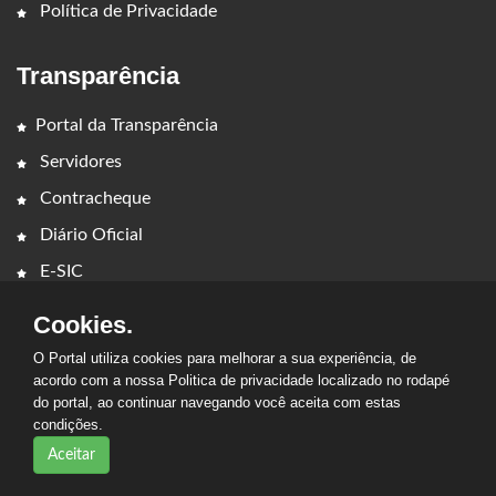
Política de Privacidade
Transparência
Portal da Transparência
Servidores
Contracheque
Diário Oficial
E-SIC
Cookies.
O Portal utiliza cookies para melhorar a sua experiência, de
acordo com a nossa Politica de privacidade localizado no rodapé
do portal, ao continuar navegando você aceita com estas
condições.
2026 - PREFEITURA MUNICIPAL DE GOVERNADOR EDISON
LOBÃO - MA. Todos os direitos reservados.
Aceitar