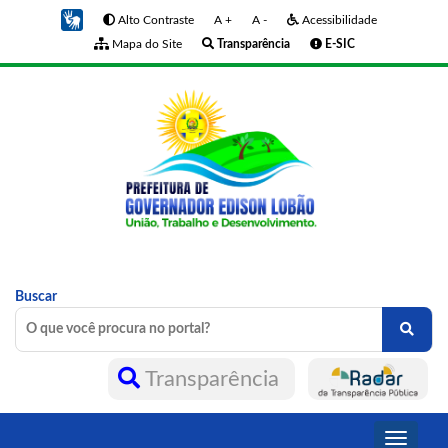
Alto Contraste
A +
A -
Acessibilidade
Mapa do Site
Transparência
E-SIC
Buscar
Transparência
Toggle