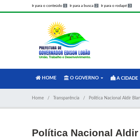
Ir para o conteúdo
1
Ir para a busca
2
Ir para o rodapé
3
HOME
O GOVERNO
A CIDADE
Home
Transparência
Política Nacional Aldir Bla
Política Nacional Aldi