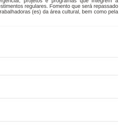
rgencial, projetos e programas que integrem a
nvestimentos regulares. Fomento que será repassado
 trabalhadoras (es) da área cultural, bem como pela