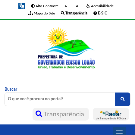
Alto Contraste
A +
A -
Acessibilidade
Mapa do Site
Transparência
E-SIC
Buscar
Transparência
Toggle