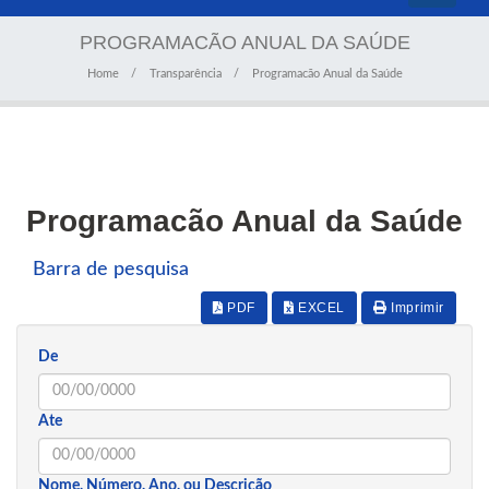
navigati
PROGRAMACÃO ANUAL DA SAÚDE
Home
Transparência
Programacão Anual da Saúde
Programacão Anual da Saúde
Barra de pesquisa
PDF
EXCEL
Imprimir
De
Ate
Nome, Número, Ano, ou Descrição