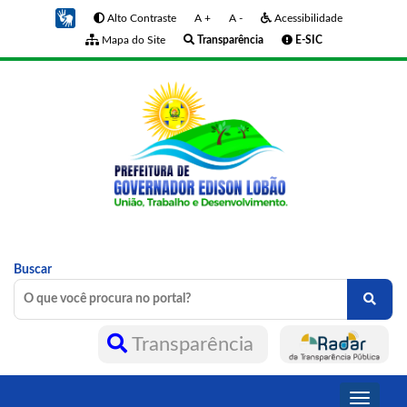
Alto Contraste
A +
A -
Acessibilidade
Mapa do Site
Transparência
E-SIC
Buscar
Transparência
Toggle